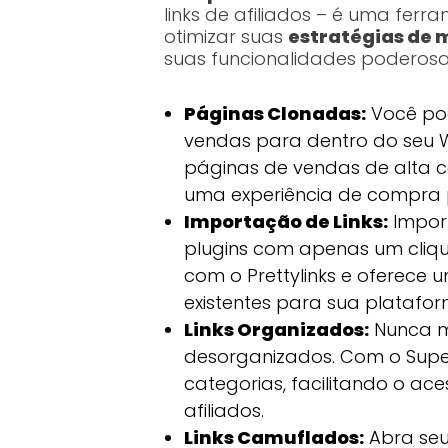
links de afiliados – é uma fer
otimizar suas
estratégias de 
suas funcionalidades poderosa
Páginas Clonadas:
Você pod
vendas para dentro do seu W
páginas de vendas de alta c
uma experiência de compra pe
Importação de Links:
Import
plugins com apenas um clique
com o Prettylinks e oferece u
existentes para sua platafor
Links Organizados:
Nunca ma
desorganizados. Com o Superl
categorias, facilitando o ac
afiliados.
Links Camuflados:
Abra seus