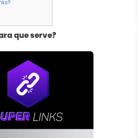
nks?
para que serve?