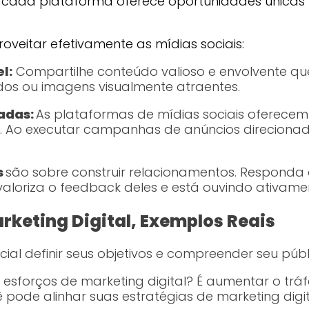
, cada plataforma oferece oportunidades únicas 
veitar efetivamente as mídias sociais:
l:
Compartilhe conteúdo valioso e envolvente que 
idos ou imagens visualmente atraentes.
adas:
As plataformas de mídias sociais oferece
 Ao executar campanhas de anúncios direcionadas,
s
são sobre construir relacionamentos. Responda
aloriza o feedback deles e está ouvindo ativame
eting Digital, Exemplos Reais
cial definir seus objetivos e compreender seu públ
sforços de marketing digital? É aumentar o tráf
cê pode alinhar suas estratégias de marketing digi