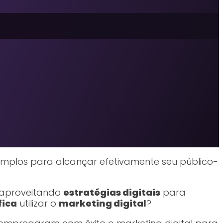
xemplos para alcançar efetivamente seu público-
o aproveitando
estratégias digitais
para
fica
utilizar o
marketing digital
?