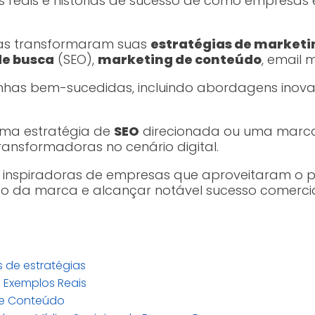
 reais e histórias de sucesso de como empresas
sas transformaram suas
estratégias de marketi
de busca
(SEO),
marketing de conteúdo
, email 
nhas bem-sucedidas, incluindo abordagens ino
ma estratégia de
SEO
direcionada ou uma marca 
ransformadoras no cenário digital.
 inspiradoras de empresas que aproveitaram o 
ão da marca e alcançar notável sucesso comercia
s de estratégias
 Exemplos Reais
de Conteúdo