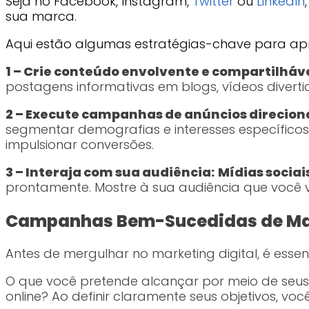
Seja no Facebook, Instagram,
Twitter
ou
LinkedIn
sua marca.
Aqui estão algumas estratégias-chave para apro
1 – Crie conteúdo envolvente e compartilháve
postagens informativas em blogs, vídeos divert
2 – Execute campanhas de anúncios direcion
segmentar demografias e interesses específicos.
impulsionar conversões.
3 – Interaja com sua audiência:
Mídias sociai
prontamente. Mostre à sua audiência que você v
Campanhas Bem-Sucedidas de Mark
Antes de mergulhar no marketing digital, é essen
O que você pretende alcançar por meio de seus e
online? Ao definir claramente seus objetivos, vo