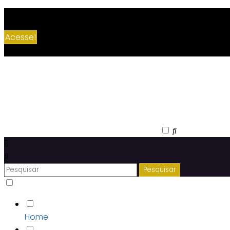
Comece a TRABALHAR NA INTERNET por AQUI👉
Acesse!
Home