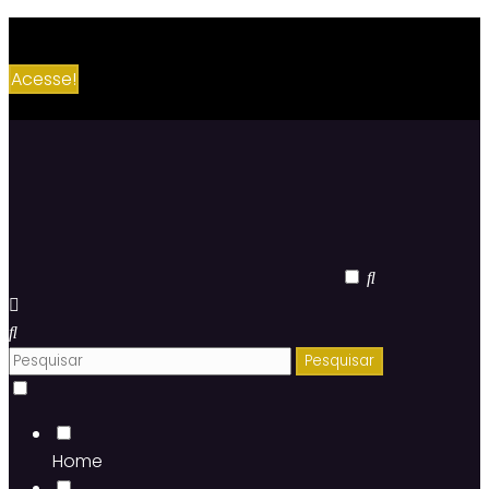
Comece a TRABALHAR NA INTERNET por AQUI👉
Acesse!
Home