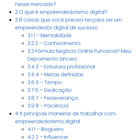
nesse mercado?
2
O que é empreendedorismo digital?
3
8 coisas que você precisa ter para ser um
empreendedor digital de sucesso
3.1
1 – Mentalidade
3.2
2 – Conhecimento
3.3
Fórmula Negócio Online Funciona? Meu
Depoimento Sincero
3.4
3 – Estrutura profissional
3.5
4 – Metas definidas
3.6
5 – Tempo
3.7
6 – Dedicação
3.8
7 – Perseverança
3.9
8 – Paciência
4
5 principais maneiras de trabalhar com
empreendedorismo digital
4.1
1 – Blogueiro
4.2
2 – Influencer