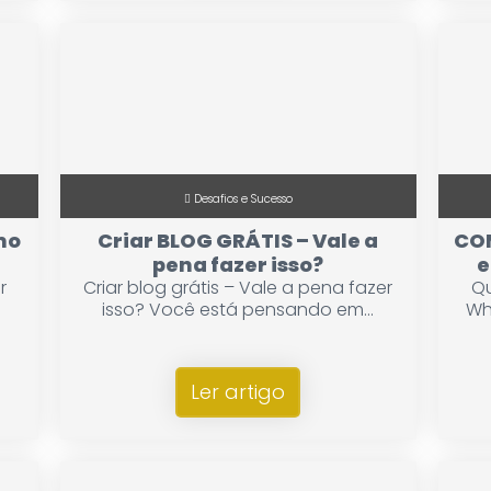
Desafios e Sucesso
mo
Criar BLOG GRÁTIS – Vale a
CO
pena fazer isso?
e
r
Criar blog grátis – Vale a pena fazer
Qu
isso? Você está pensando em...
Wh
Ler artigo