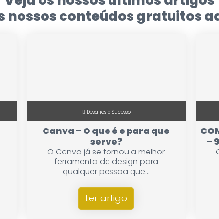
Veja os nossos últimos artigos
 nossos conteúdos gratuitos aq
Desafios e Sucesso
Canva – O que é e para que
COM
serve?
– 
O Canva já se tornou a melhor
ferramenta de design para
qualquer pessoa que...
Ler artigo