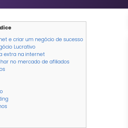
dice
net e criar um negócio de sucesso
ócio Lucrativo
 extra na internet
lhar no mercado de afiliados
os
o
ting
hos