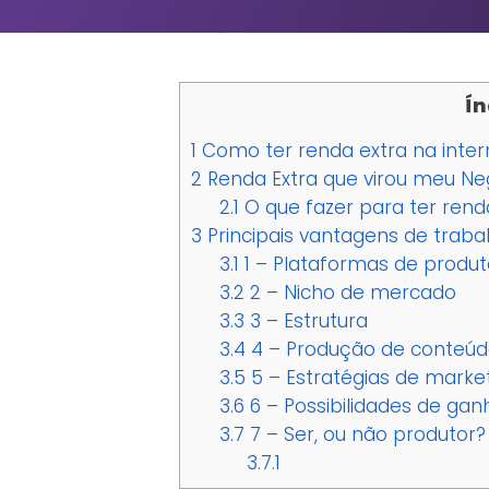
Ín
1
Como ter renda extra na inter
2
Renda Extra que virou meu Neg
2.1
O que fazer para ter renda
3
Principais vantagens de traba
3.1
1 – Plataformas de produt
3.2
2 – Nicho de mercado
3.3
3 – Estrutura
3.4
4 – Produção de conteúd
3.5
5 – Estratégias de marke
3.6
6 – Possibilidades de gan
3.7
7 – Ser, ou não produtor?
3.7.1