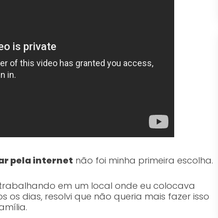
ar pela internet
não foi minha primeira escolha.
 trabalhando em um local onde eu colocava
os dias, resolvi que não queria mais fazer isso
mília.