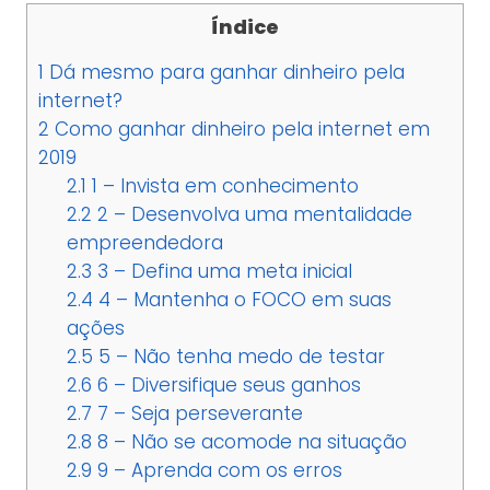
Índice
1
Dá mesmo para ganhar dinheiro pela
internet?
2
Como ganhar dinheiro pela internet em
2019
2.1
1 – Invista em conhecimento
2.2
2 – Desenvolva uma mentalidade
empreendedora
2.3
3 – Defina uma meta inicial
2.4
4 – Mantenha o FOCO em suas
ações
2.5
5 – Não tenha medo de testar
2.6
6 – Diversifique seus ganhos
2.7
7 – Seja perseverante
2.8
8 – Não se acomode na situação
2.9
9 – Aprenda com os erros