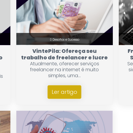
Desafios e Sucesso
VintePila: Ofereça seu
F
o
trabalho de freelancer e lucre
Atualmente, oferecer serviços
Se
freelancer na internet é muito
s
simples, uma...
is
Ler artigo