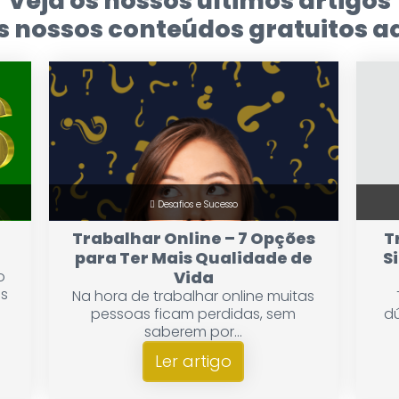
Veja os nossos últimos artigos
 nossos conteúdos gratuitos aq
Desafios e Sucesso
Trabalhar Online – 7 Opções
T
para Ter Mais Qualidade de
S
o
Vida
as
Na hora de trabalhar online muitas
pessoas ficam perdidas, sem
dú
saberem por...
Ler artigo