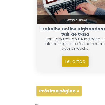
Desafios e Sucesso
Trabalhe Online Digitando 
Sair de Casa
Com toda certeza trabalhar pel
internet digitando é uma enorm
oportunidade...
Ler artigo
Próxima página »