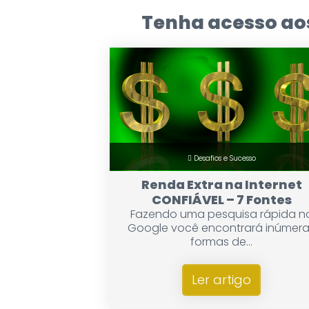
Tenha acesso aos
Desafios e Sucesso
Renda Extra na Internet
CONFIÁVEL – 7 Fontes
Fazendo uma pesquisa rápida n
Google você encontrará inúmer
formas de...
Ler artigo