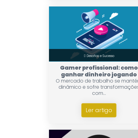
Desafios e Sucesso
Gamer profissional: como
ganhar dinheiro jogando
O mercado de trabalho se mant
dinâmico e sofre transformaçõe
com...
Ler artigo