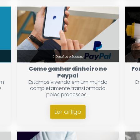
Desafios e Sucesso
Como ganhar dinheiro no
Fo
Paypal
ém
Estamos vivendo em um mundo
E
s
completamente transformado
pelos processos...
Ler artigo