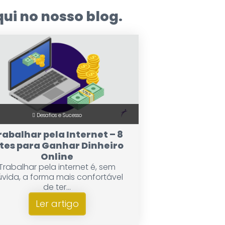
ui no nosso blog.
Desafios e Sucesso
rabalhar pela Internet – 8
ites para Ganhar Dinheiro
Online
Trabalhar pela internet é, sem
vida, a forma mais confortável
de ter...
Ler artigo