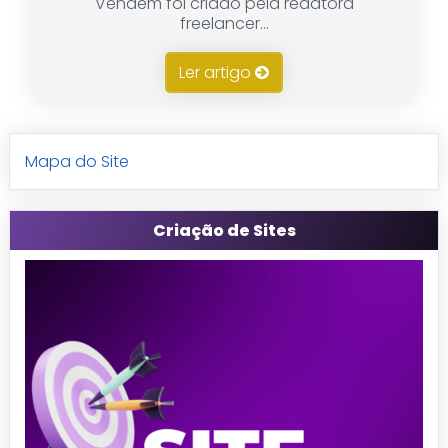
Vendem foi criado pela redatora
freelancer...
Ler artigo
Mapa do Site
Criação de Sites