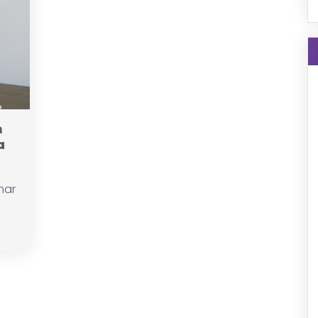
m
a
har