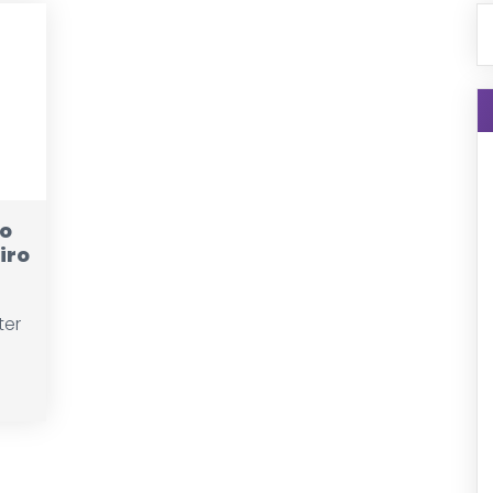
o
iro
ter