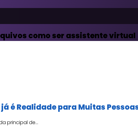
quivos como ser assistente virtual
 já é Realidade para Muitas Pessoa
a principal de...