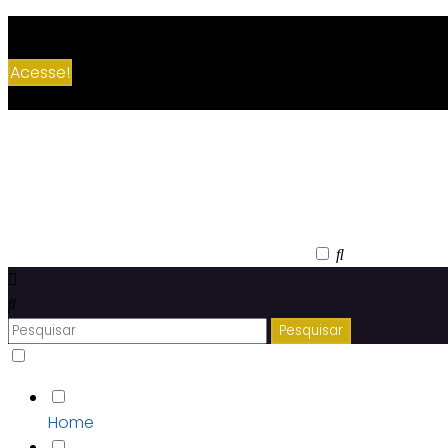
Comece a TRABALHAR NA INTERNET por AQUI👉
Acesse!
Home