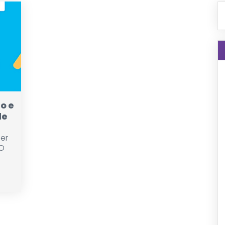
o e
de
ser
SO