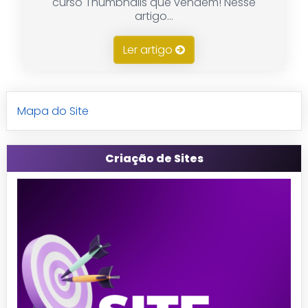
curso Thumbnails que vendem! Nesse
artigo...
Ler artigo
Mapa do Site
Criação de Sites