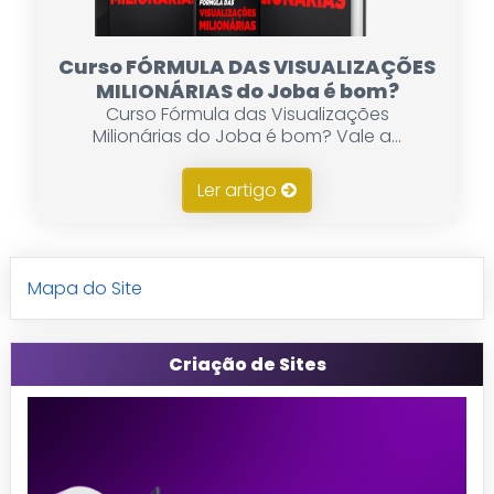
Curso FÓRMULA DAS VISUALIZAÇÕES
MILIONÁRIAS do Joba é bom?
Curso Fórmula das Visualizações
Milionárias do Joba é bom? Vale a...
Ler artigo
Mapa do Site
Criação de Sites